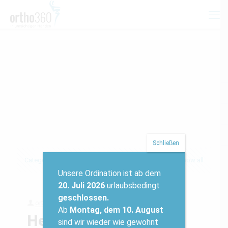
Schließen
Categories
Tags
Authors
Show all
Unsere Ordination ist ab dem
20
. Juli 2026
urlaubsbedingt
geschlossen.
orth_wpad360
on
13.04.2021
Ab
Montag, dem 10. August
Hello world!
sind wir wieder wie gewohnt