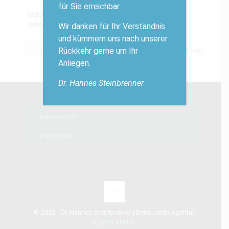
für Sie erreichbar.
Welcome to WordPress. This is your first post. Edit or
delete it, then start writing!
Wir danken für Ihr Verständnis
und kümmern uns nach unserer
Rückkehr gerne um Ihr
1
Read more
Anliegen.
Dr. Hannes Steinbrenner
Datenschutz
Impressum
© 2022 - Dr. Hannes Steinbrenner | Betreuende Agentur:
ArgeWERBUNG